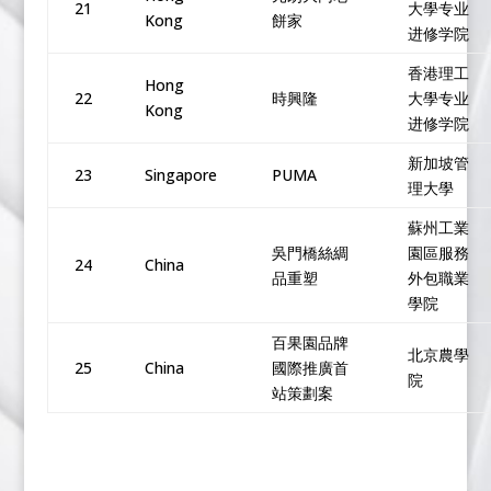
21
大學专业
Kong
餅家
进修学院
香港理工
Hong
22
時興隆
大學专业
Kong
进修学院
新加坡管
23
Singapore
PUMA
理大學
蘇州工業
吳門橋絲綢
園區服務
24
China
品重塑
外包職業
學院
百果園品牌
北京農學
25
China
國際推廣首
院
站策劃案