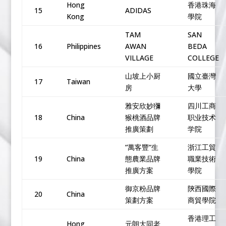
Hong
香港珠海
15
ADIDAS
Kong
學院
TAM
SAN
16
Philippines
AWAN
BEDA
VILLAGE
COLLEGE
山坡上小厨
國立臺灣
17
Taiwan
房
大學
雅安欣妙獼
四川工商
18
China
猴桃酒品牌
职业技术
推廣策劃
学院
“萬客豐“生
浙江工貿
19
China
態農業品牌
職業技術
推廣方案
學院
御京粉品牌
陝西國際
20
China
策劃方案
商貿學院
香港理工
Hong
元朗大同老