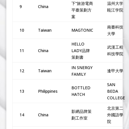
下“旅游電商
温州大学
9
China
平臺策劃方
瓯江学院
案
南臺科技
10
Taiwan
MAGTONIC
大學
HELLO
武漢工程
11
China
LADY品牌
科技學院
策劃書
IN SNERGY
12
Taiwan
逢甲大學
FAMILY
SAN
BOTTLED
13
Philippines
BEDA
HATCH
COLLEGE
北京第二
影網品牌策
14
China
外國語學
劃工作室
院