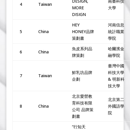
DESIGN,
南臺科技
4
Taiwan
MORE
大學
DISIGN
HEY
河南信息
5
China
HONEY品牌
統計職業
策劃書
學院
魚皮系列品
哈爾濱金
6
China
牌策劃
融學院
臺灣中國
鮮乳坊品牌
科技大學
7
Taiwan
企劃
& 明新科
技大學
北京愛營教
北京第二
育科技有限
8
China
外國語學
公司 品牌策
院
劃書
“行知天