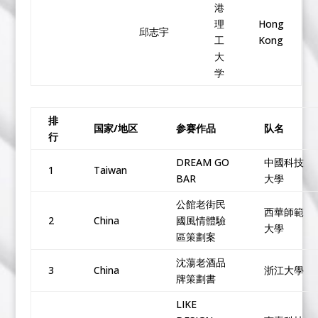
港
理
Hong
邱志宇
工
Kong
大
学
排
国家/地区
参赛作品
队名
行
DREAM GO
中國科技
1
Taiwan
BAR
大學
公館老街民
西華師範
2
China
國風情體驗
大學
區策劃案
沈蕩老酒品
3
China
浙江大學
牌策劃書
LIKE