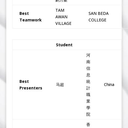
TAM
Best
SAN BEDA
AWAN
Teamwork
COLLEGE
VILLAGE
Student
河
南
信
息
Best
統
马超
China
Presenters
計
職
業
學
院
香